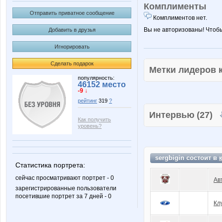
Комплименты
Отправить приватное сообщение
Комплиментов нет.
Вы не авторизованы! Чтоб
Добавить в друзья
Игнорировать
Сделать подарок
Метки лидеров
популярность:
46152 место
-9 ↓
рейтинг
319
?
Интервью (27)
Как получить
уровень?
sergbigin состоит в
Статистика портрета:
сейчас просматривают портрет - 0
Ав
зарегистрированные пользователи
посетившие портрет за 7 дней - 0
Кл